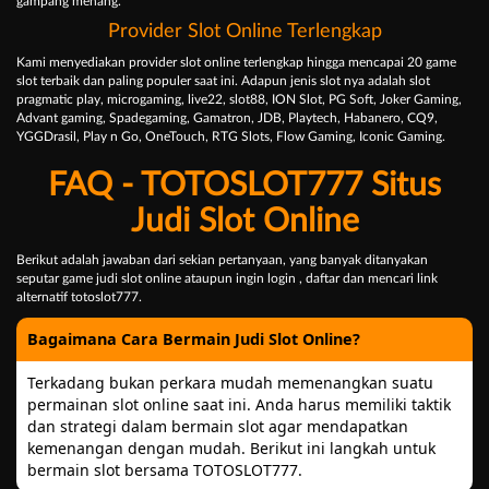
gampang menang.
Provider Slot Online Terlengkap
Kami menyediakan provider slot online terlengkap hingga mencapai 20 game
slot terbaik dan paling populer saat ini. Adapun jenis slot nya adalah slot
pragmatic play, microgaming, live22, slot88, ION Slot, PG Soft, Joker Gaming,
Advant gaming, Spadegaming, Gamatron, JDB, Playtech, Habanero, CQ9,
YGGDrasil, Play n Go, OneTouch, RTG Slots, Flow Gaming, Iconic Gaming.
FAQ - TOTOSLOT777 Situs
Judi Slot Online
Berikut adalah jawaban dari sekian pertanyaan, yang banyak ditanyakan
seputar game judi slot online ataupun ingin login , daftar dan mencari link
alternatif totoslot777.
Bagaimana Cara Bermain Judi Slot Online?
Terkadang bukan perkara mudah memenangkan suatu
permainan slot online saat ini. Anda harus memiliki taktik
dan strategi dalam bermain slot agar mendapatkan
kemenangan dengan mudah. Berikut ini langkah untuk
bermain slot bersama TOTOSLOT777.