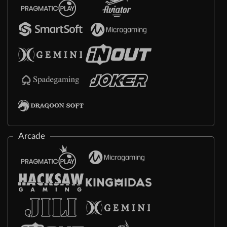
Arcade