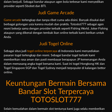
dalam berjudi. Sebagai bandar ataupun agen bola terbesar kami menyedikan
provider seperti Sbobet dan BTI.
Judi Game Arcade
Game arcade
terlengkap dan tanpa ribet cuma ada disini. Banyak disukai dari
berbagai golongan usia karena mudah dan praktis. Totoslot777 sebagai agen
resmi bekerja sama dengan provider terbaik seperti Fishing World. Joker Fishing
ataupun yang dikenal dengan tembak ikan online terbaik kami berikan untuk
Anda.
Judi Togel Online
Sebagai situs judi
togel online terpercaya
di Indonesia kami menyediakan
pasaran togel terlengkap dan resmi. Sebagai bandar togel terbaik kami
memberikan rasa aman dan pasti membayar berapapun JP kemenangan Anda
dalam memasang angka togel bersama kami. Saat ini togel Hongkong HK dan
Togel Singapore SGP dan Togel Sydney menjadi terpopuler di kalangan bettor
online.
Keuntungan Bermain Bersama
Bandar Slot Terpercaya
TOTOSLOT777
Selain kemudahan dalam bermain slot tentunya kami juga selalu memberikan