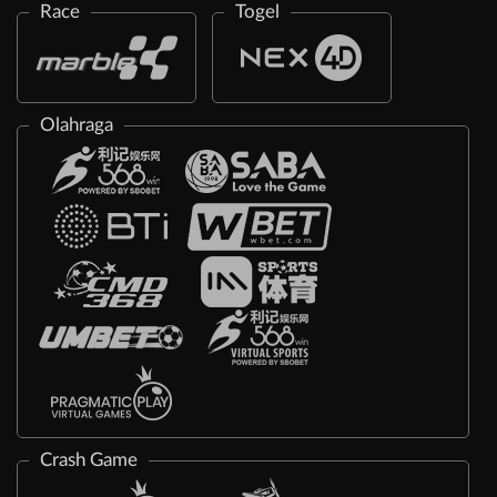
Race
Togel
Olahraga
Crash Game