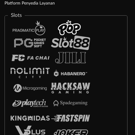
Platform Penyedia Layanan
Slots