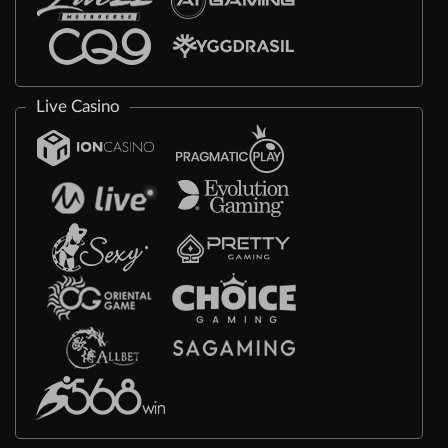
Live Casino