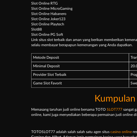
Slot Online RTG
Slot Online MicroGaming
Slot Online Habanero
Slot Online Joker123
Slot Online Playtech
Slot88
Slot Online PG Soft
Link situs slot terbaik dan aman yang berikan memberikan kemen
selalu membayar berapapun kemenangan yang Anda dapatkan.
Metode Deposit
Tra
Minimal Deposit
20.
Provider Slot Terbaik
Pra
Game Slot Favorit
Swe
Kumpulan 
Memasang taruhan judi online bersama TOTO
SLOT777
sangat g
online, kami juga menyediakan beberapa permainan judi online di t
TOTOSLOT77 adalah salah salah satu agen situs
casino online
re
Gaming dan Allbet. Adapun jenis permainan kasino yang banyak di m