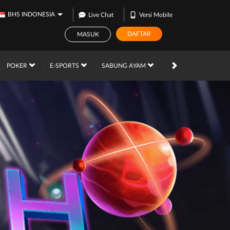
BHS INDONESIA
Live Chat
Versi Mobile
DAFTAR
MASUK
PROMOSI
POKER
E-SPORTS
SABUNG AYAM