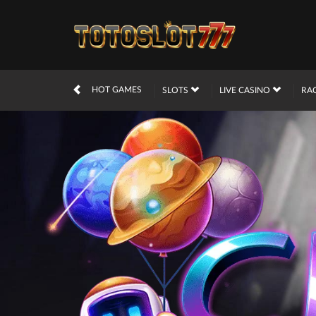
HOT GAMES
SLOTS
LIVE CASINO
RA