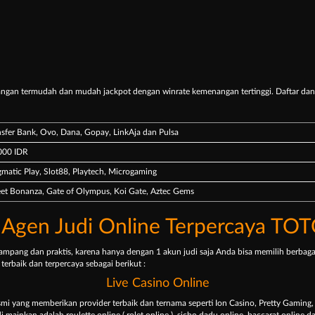
angan termudah dan mudah jackpot dengan winrate kemenangan tertinggi. Daftar dan
nsfer Bank, Ovo, Dana, Gopay, LinkAja dan Pulsa
000 IDR
gmatic Play, Slot88, Playtech, Microgaming
et Bonanza, Gate of Olympus, Koi Gate, Aztec Gems
Agen Judi Online Terpercaya T
ampang dan praktis, karena hanya dengan 1 akun judi saja Anda bisa memilih berbag
erbaik dan terpercaya sebagai berikut :
Live Casino Online
smi yang memberikan provider terbaik dan ternama seperti Ion Casino, Pretty Gamin
ainkan adalah roulette online ( rolet online ), sicbo dadu online, baccarat online da