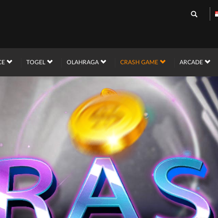
CE
TOGEL
OLAHRAGA
CRASH GAME
ARCADE