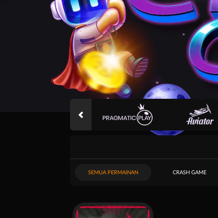
SEMUA PERMAINAN
CRASH GAME